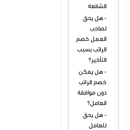
الشائعة
- هل يحق
لصاحب
العمل خصم
الراتب بسبب
التأخير؟
- هل يمكن
خصم الراتب
دون موافقة
العامل؟
- هل يحق
للعامل