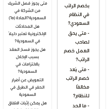
متى يجوز فصل الشريك
بخصم الراتب
من الشركة في
في النظام
السعودية؟المادة (65)
السعودي؟
هل المحادثات
- متى يحق
الإلكترونية تعتبر دليلًا
في السعودية؟
لصاحب
هل يجوز فسخ العقد
العمل خصم
بسبب الإخلال
الراتب؟
بالالتزامات في
- متى يُعد
السعودية؟
خصم الراتب
التعويض عن أضرار
مخالفًا
الحفر في الطرق في
السعودية
للنظام؟
هل يمكن إثبات الاتفاق
- ما الحد