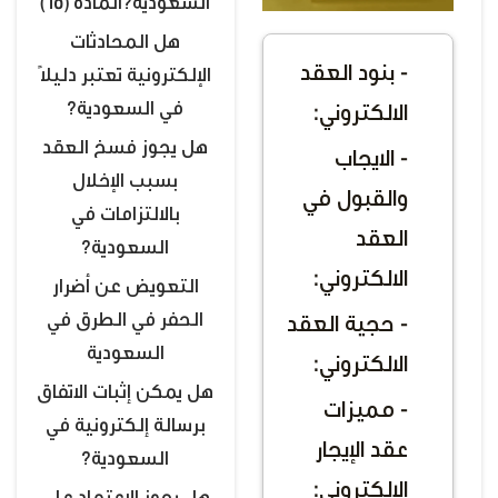
السعودية؟المادة (65)
هل المحادثات
- بنود العقد
الإلكترونية تعتبر دليلًا
في السعودية؟
الالكتروني:
هل يجوز فسخ العقد
- الايجاب
بسبب الإخلال
والقبول في
بالالتزامات في
العقد
السعودية؟
الالكتروني:
التعويض عن أضرار
الحفر في الطرق في
- حجية العقد
السعودية
الالكتروني:
هل يمكن إثبات الاتفاق
- مميزات
برسالة إلكترونية في
عقد الإيجار
السعودية؟
الالكتروني: