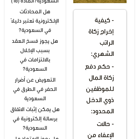
السعودية؟المادة (65)
هل المحادثات
- كيفية
الإلكترونية تعتبر دليلًا
في السعودية؟
إخراج زكاة
هل يجوز فسخ العقد
الراتب
بسبب الإخلال
الشهري:
بالالتزامات في
- حكم دفع
السعودية؟
زكاة المال
التعويض عن أضرار
للموظفين
الحفر في الطرق في
السعودية
ذوي الدخل
هل يمكن إثبات الاتفاق
المحدود:
برسالة إلكترونية في
- حالات
السعودية؟
الإعفاء من