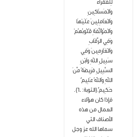
لِلْفُقَرَاء
وَالْمَسَاكِينِ
وَالْعَامِلِينَ عَلَيْهَا
وَالْمُؤَلَّفَةِ قُلُوبُهُمْ
وَفِي الرِّقَابِ
وَالْغَارِمِينَ وَفِي
سَبِيلِ اللّهِ وَابْنِ
السَّبِيلِ فَرِيضَةً مِّنَ
اللّهِ وَاللّهُ عَلِيمٌ
حَكِيمٌ.{التوبة: 60}.
فإذا كان هؤلاء
العمال من هذه
الأصناف التي
سماها الله عز وجل