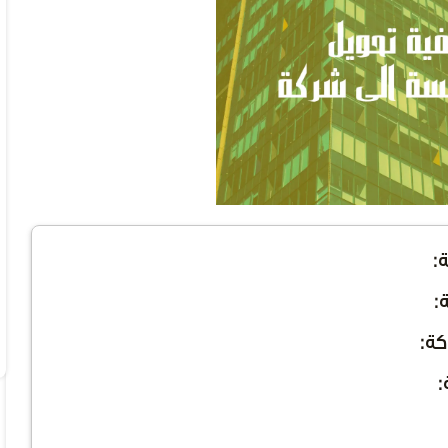
:
:
ة:
: