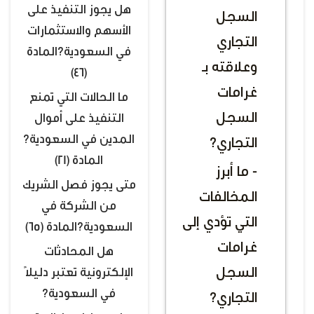
هل يجوز التنفيذ على
السجل
الأسهم والاستثمارات
التجاري
في السعودية؟المادة
وعلاقته بـ
(46)
غرامات
ما الحالات التي تمنع
السجل
التنفيذ على أموال
المدين في السعودية؟
التجاري؟
المادة (21)
- ما أبرز
متى يجوز فصل الشريك
المخالفات
من الشركة في
التي تؤدي إلى
السعودية؟المادة (65)
غرامات
هل المحادثات
السجل
الإلكترونية تعتبر دليلًا
في السعودية؟
التجاري؟