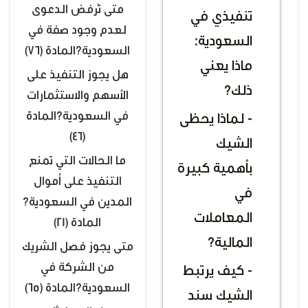
متى تُرفض الدعوى
تنفيذي في
لعدم وجود صفة في
السعودية:
السعودية؟المادة (76)
ماذا يعني
هل يجوز التنفيذ على
ذلك؟
الأسهم والاستثمارات
في السعودية؟المادة
- لماذا يحظى
(46)
الشيك
ما الحالات التي تمنع
بأهمية كبيرة
التنفيذ على أموال
في
المدين في السعودية؟
المعاملات
المادة (21)
المالية؟
متى يجوز فصل الشريك
من الشركة في
- كيف يرتبط
السعودية؟المادة (65)
الشيك سند