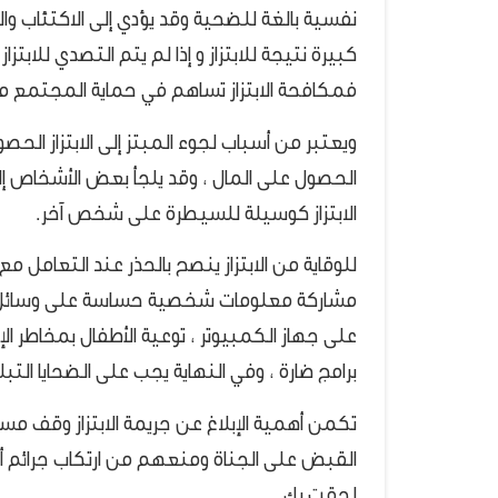
نفسية بالغة للضحية وقد يؤدي إلى الاكتئاب وال
كبيرة نتيجة للابتزاز و إذا لم يتم التصدي للاب
فمكافحة الابتزاز تساهم في حماية المجتمع من ا
ويعتبر من أسباب لجوء المبتز إلى الابتزاز الح
الحصول على المال ، وقد يلجأ بعض الأشخاص إل
الابتزاز كوسيلة للسيطرة على شخص آخر.
للوقاية من الابتزاز ينصح بالحذر عند التعامل م
مشاركة معلومات شخصية حساسة على وسائل الت
على جهاز الكمبيوتر ، توعية الأطفال بمخاطر ال
برامج ضارة ، وفي النهاية يجب على الضحايا التب
تكمن أهمية الإبلاغ عن جريمة الابتزاز وقف مسل
القبض على الجناة ومنعهم من ارتكاب جرائم أخ
لحقت بك.