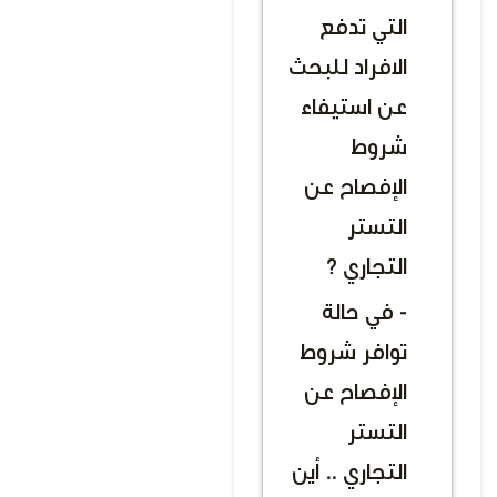
التي تدفع
الافراد للبحث
عن استيفاء
شروط
الإفصاح عن
التستر
التجاري ؟
- في حالة
توافر شروط
الإفصاح عن
التستر
التجاري .. أين