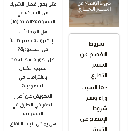
متى يجوز فصل الشريك
من الشركة في
السعودية؟المادة (65)
هل المحادثات
الإلكترونية تعتبر دليلًا
- شروط
في السعودية؟
الإفصاح عن
هل يجوز فسخ العقد
التستر
بسبب الإخلال
التجاري
بالالتزامات في
السعودية؟
- ما السبب
التعويض عن أضرار
وراء وضع
الحفر في الطرق في
شروط
السعودية
الإفصاح عن
هل يمكن إثبات الاتفاق
التستر