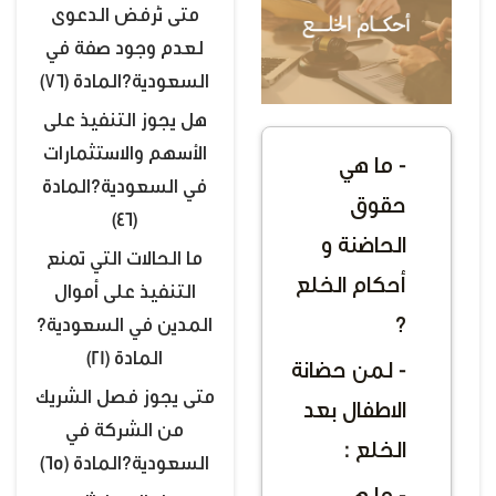
متى تُرفض الدعوى
لعدم وجود صفة في
السعودية؟المادة (76)
هل يجوز التنفيذ على
الأسهم والاستثمارات
- ما هي
في السعودية؟المادة
حقوق
(46)
الحاضنة و
ما الحالات التي تمنع
أحكام الخلع
التنفيذ على أموال
؟
المدين في السعودية؟
المادة (21)
- لمن حضانة
متى يجوز فصل الشريك
الاطفال بعد
من الشركة في
الخلع :
السعودية؟المادة (65)